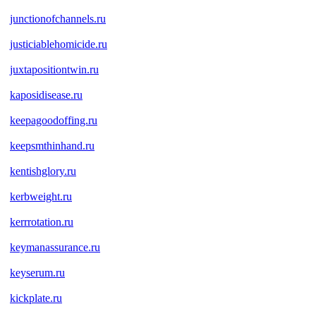
junctionofchannels.ru
justiciablehomicide.ru
juxtapositiontwin.ru
kaposidisease.ru
keepagoodoffing.ru
keepsmthinhand.ru
kentishglory.ru
kerbweight.ru
kerrrotation.ru
keymanassurance.ru
keyserum.ru
kickplate.ru