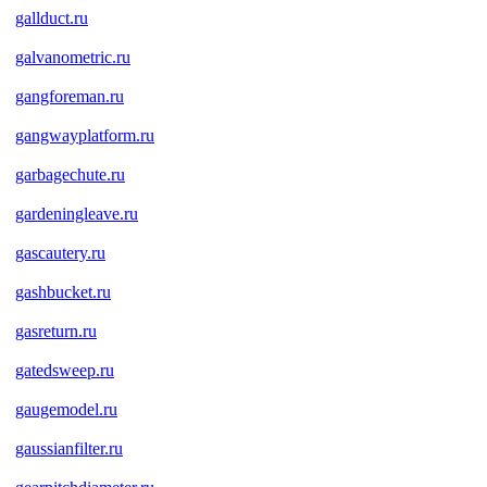
gallduct.ru
galvanometric.ru
gangforeman.ru
gangwayplatform.ru
garbagechute.ru
gardeningleave.ru
gascautery.ru
gashbucket.ru
gasreturn.ru
gatedsweep.ru
gaugemodel.ru
gaussianfilter.ru