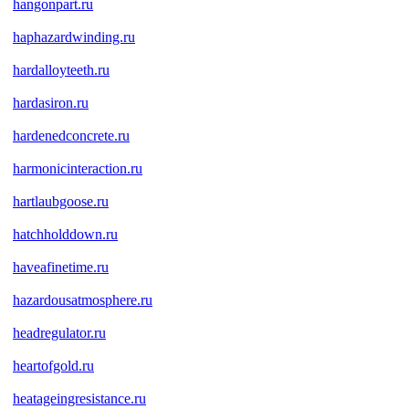
hangonpart.ru
haphazardwinding.ru
hardalloyteeth.ru
hardasiron.ru
hardenedconcrete.ru
harmonicinteraction.ru
hartlaubgoose.ru
hatchholddown.ru
haveafinetime.ru
hazardousatmosphere.ru
headregulator.ru
heartofgold.ru
heatageingresistance.ru