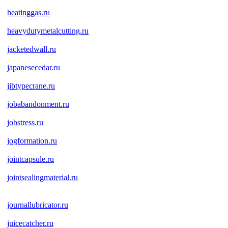
heatinggas.ru
heavydutymetalcutting.ru
jacketedwall.ru
japanesecedar.ru
jibtypecrane.ru
jobabandonment.ru
jobstress.ru
jogformation.ru
jointcapsule.ru
jointsealingmaterial.ru
journallubricator.ru
juicecatcher.ru