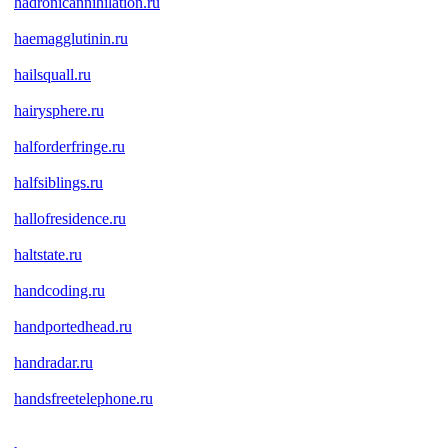
hadronicannihilation.ru
haemagglutinin.ru
hailsquall.ru
hairysphere.ru
halforderfringe.ru
halfsiblings.ru
hallofresidence.ru
haltstate.ru
handcoding.ru
handportedhead.ru
handradar.ru
handsfreetelephone.ru