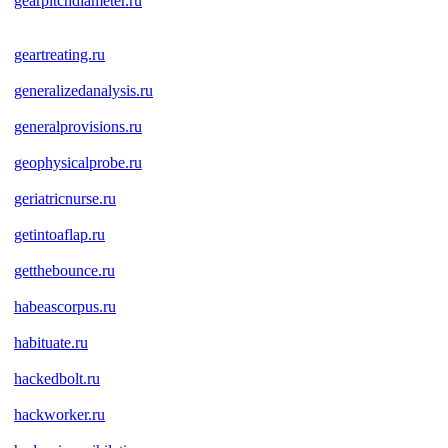
gearpitchdiameter.ru
geartreating.ru
generalizedanalysis.ru
generalprovisions.ru
geophysicalprobe.ru
geriatricnurse.ru
getintoaflap.ru
getthebounce.ru
habeascorpus.ru
habituate.ru
hackedbolt.ru
hackworker.ru