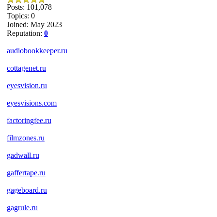
Posts: 101,078
Topics: 0
Joined: May 2023
Reputation:
0
audiobookkeeper.ru
cottagenet.ru
eyesvision.ru
eyesvisions.com
factoringfee.ru
filmzones.ru
gadwall.ru
gaffertape.ru
gageboard.ru
gagrule.ru