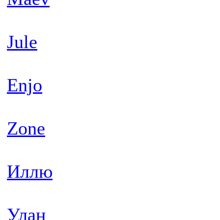
Jule
Enjo
Zone
Иллю
Улан