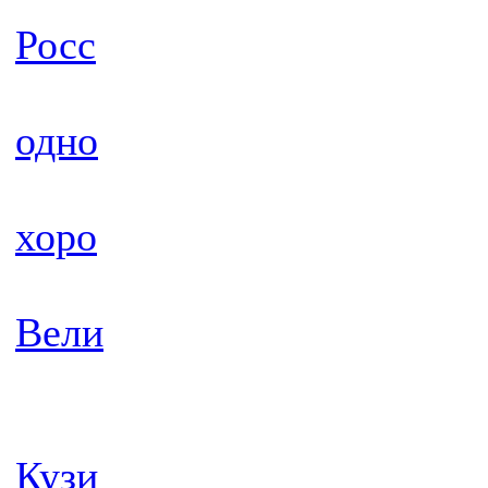
Росс
одно
хоро
Вели
Кузи