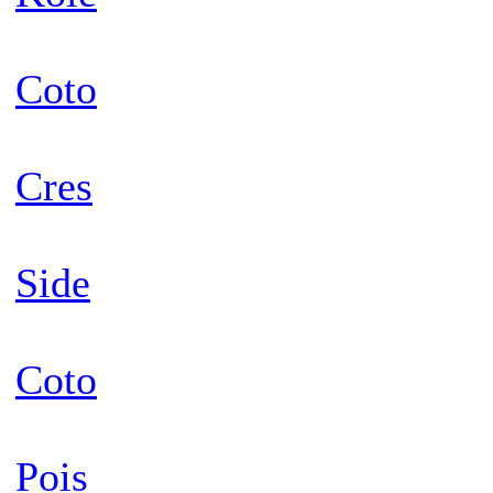
Coto
Cres
Side
Coto
Pois