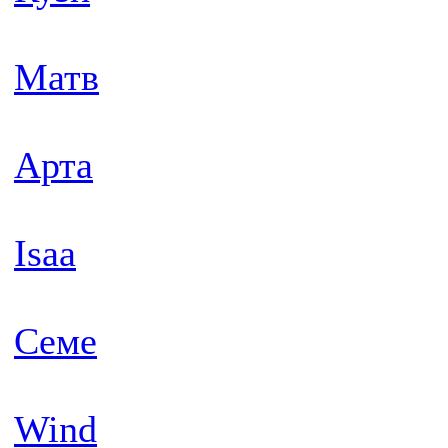
Матв
Арта
Isaa
Семе
Wind