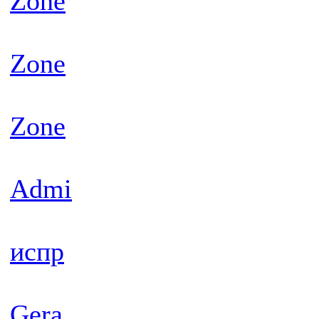
Zone
Zone
Zone
Admi
испр
Gera