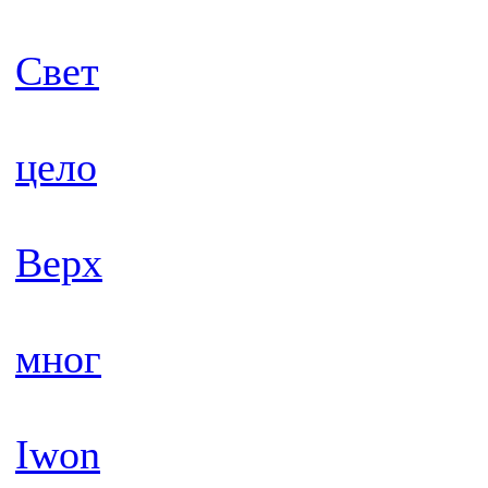
Свет
цело
Верх
мног
Iwon