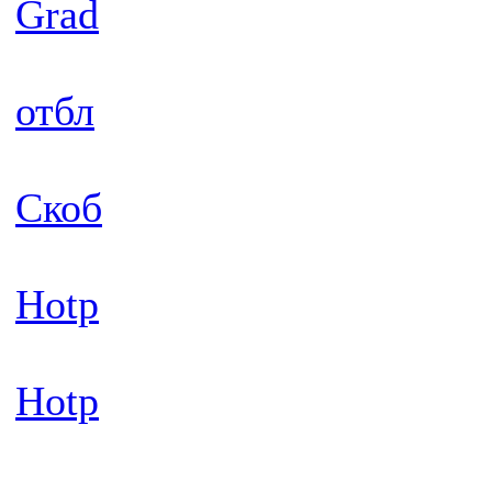
Grad
отбл
Скоб
Hotp
Hotp