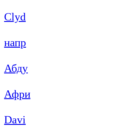
Clyd
напр
Абду
Афри
Davi