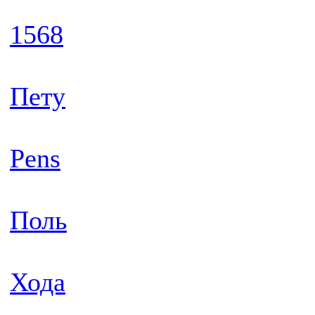
1568
Пету
Pens
Поль
Хода