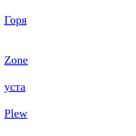
Горя
Zone
уста
Plew