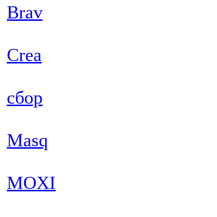
Brav
Crea
сбор
Masq
MOXI