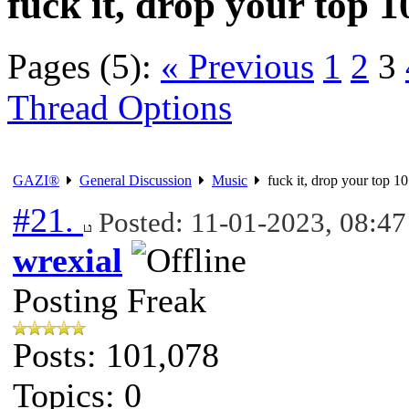
fuck it, drop your top 10
Pages (5):
« Previous
1
2
3
Thread Options
GAZI®
General Discussion
Music
fuck it, drop your top 10 
#21.
Posted: 11-01-2023, 08:4
wrexial
Posting Freak
Posts: 101,078
Topics: 0