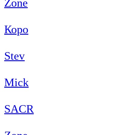
Zone
Коро
Stev
Mick
SACR