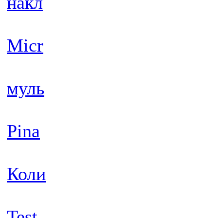
накл
Micr
муль
Pina
Коли
Test