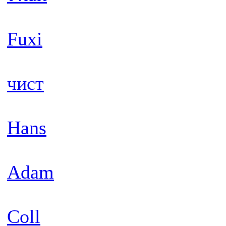
Fuxi
чист
Hans
Adam
Coll