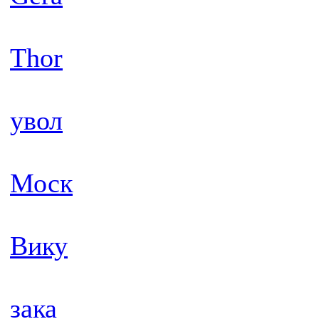
Thor
увол
Моск
Вику
зака