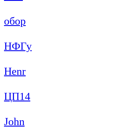
обор
НФГу
Henr
ЦП14
John