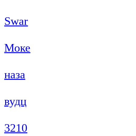
Swar
Моке
наза
вудц
3210