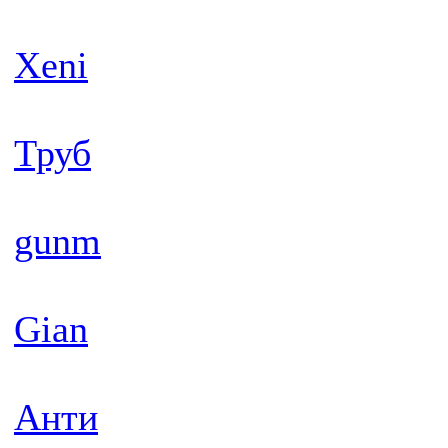
Xeni
Труб
gunm
Gian
Анти