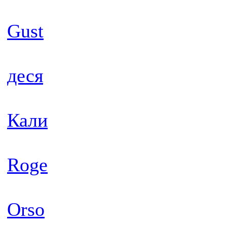
Gust
деся
Кали
Roge
Orso