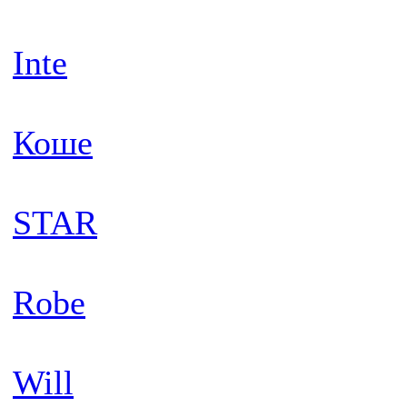
Inte
Коше
STAR
Robe
Will