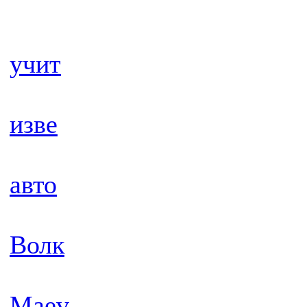
учит
изве
авто
Волк
Maev