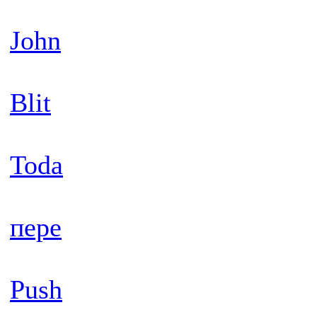
John
Blit
Toda
пере
Push