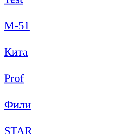
М-51
Кита
Prof
Фили
STAR