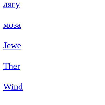
лягу
моза
Jewe
Ther
Wind