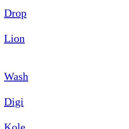
Drop
Lion
Wash
Digi
Kole