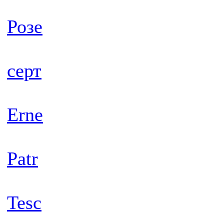
Розе
серт
Erne
Patr
Tesc