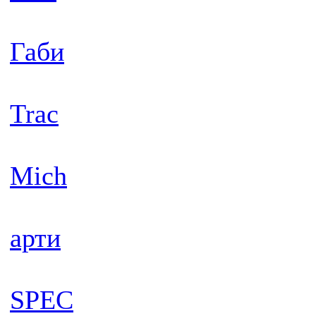
Габи
Trac
Mich
арти
SPEC