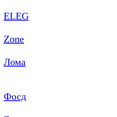
ELEG
Zone
Лома
Фосд