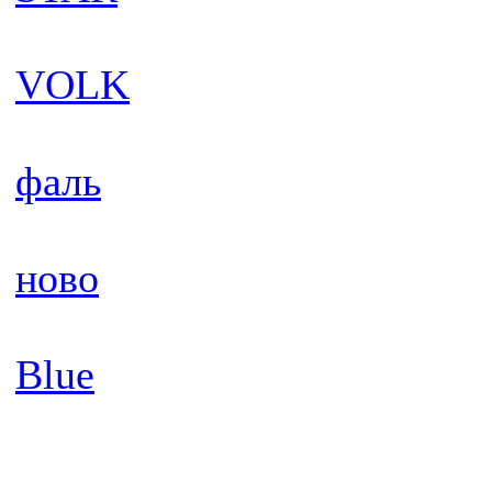
VOLK
фаль
ново
Blue